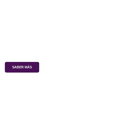
July 13, 2026
La verdadera ventaja competitiva de Chile
no está en la tecnología
SABER MÁS