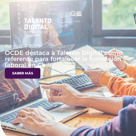
August 7, 2026
OCDE destaca a Talento Digital como
referente para fortalecer la formación
laboral en Chile
SABER MÁS