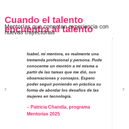
Cuando el talento
Mentorías que conectan experiencia con
encuentra al talento
nuevas trayectorias
Isabel, mi mentora, es realmente una
Pa
tremenda profesional y persona. Pude
en
conocerme un montón a mí misma a
es
partir de las tareas que me dió, sus
pr
observaciones y consejos. Espero
pr
poder seguir poniendo en práctica su
se
forma de abordar los desafíos de las
es
mujeres en tecnología.
Tr
se
– Patricia Chandía, programa
ca
Mentorías 2025
– 
Me