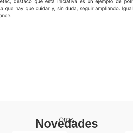
tec, destacó que esta iniciativa es un ejemplo de polí
osa que hay que cuidar y, sin duda, seguir ampliando. Ig
ance.
Otras
Novedades