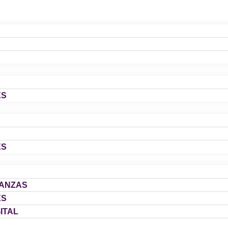
ES
ES
IANZAS
ES
ITAL