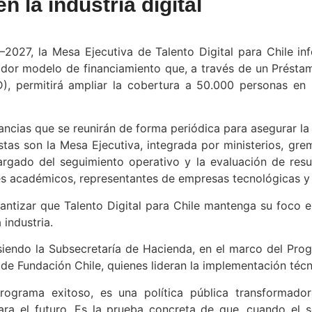
 la industria digital
2027, la Mesa Ejecutiva de Talento Digital para Chile inf
or modelo de financiamiento que, a través de un Présta
D), permitirá ampliar la cobertura a 50.000 personas e
cias que se reunirán de forma periódica para asegurar la a
tas son la Mesa Ejecutiva, integrada por ministerios, grem
cargado del seguimiento operativo y la evaluación de res
res académicos, representantes de empresas tecnológicas y
ntizar que Talento Digital para Chile mantenga su foco en
 industria.
iendo la Subsecretaría de Hacienda, en el marco del Prog
de Fundación Chile, quienes lideran la implementación técn
ograma exitoso, es una política pública transformadora
ra el futuro. Es la prueba concreta de que, cuando el se