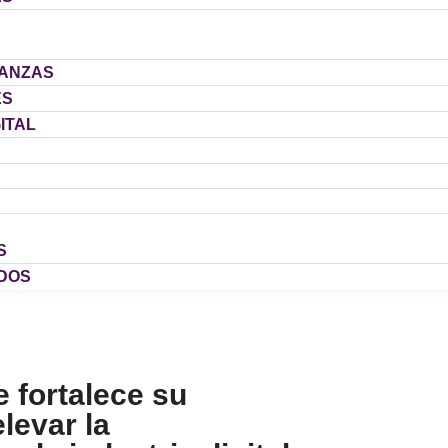
IANZAS
ES
ITAL
S
DOS
e fortalece su
levar la