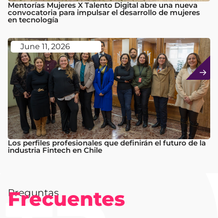
Mentorías Mujeres X Talento Digital abre una nueva
convocatoria para impulsar el desarrollo de mujeres
en tecnología
June 11, 2026
Los perfiles profesionales que definirán el futuro de la
industria Fintech en Chile
Preguntas
Frecuentes