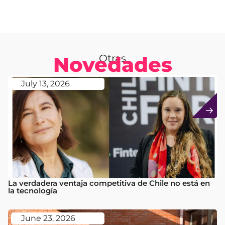
Novedades
Otras
July 13, 2026
La verdadera ventaja competitiva de Chile no está en
la tecnología
June 23, 2026