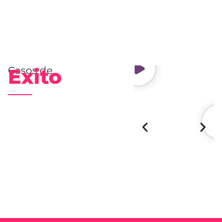
Casos de
Exito